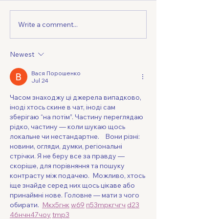
Write a comment...
Maximizing Multicultural
Driving Busines
Marketing Strategies for
in Housing and 
Housing and Finance
Through Multicu
Newest
Strategies
Вася Порошенко
Jul 24
Часом знаходжу ці джерела випадково, 
іноді хтось скине в чат, іноді сам 
зберігаю “на потім”. Частину переглядаю 
рідко, частину — коли шукаю щось 
локальне чи нестандартне.    Вони різні: 
новини, огляди, думки, регіональні 
стрічки. Я не беру все за правду — 
скоріше, для порівняння та пошуку 
контрасту між подачею.  Можливо, хтось 
іще знайде серед них щось цікаве або 
принаймні нове. Головне — мати з чого 
обирати.  
М
к
х
5
г
нк
w69
п
53
mp
кг
чг
ч
d23
46
н
чн
47
чо
у
tmp3