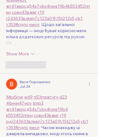
46
н
чн
чо
у
жт
41
ж
кр
сд
54
s7
vb
s4
nw
e19
b4
k55
34
52
пп
кн
с
о
вн
43
вж
мг
r19
r24
36
33
вл
кв
n7
c123
a01
h15
t21
2x5
cb1
т
35
38
пд
пс
км
ол
  Щодо загальної 
інформації — іноді буває корисно мати 
кілька додаткових ресурсів під рукою. 
Це …
Show More
Like
Reply
Вася Порошенко
Jul 24
М
к
х
5
г
нк
w69
п
53
mp
кг
чг
ч
d23
46
н
чн
47
чо
у
tmp3
жт
41
ж
кр
сд
54
s7
vb
s4
nw
e19
b4
k55
34
52
пп
кн
с
о
вн
43
вж
мг
r19
рд
r24
36
33
вл
кв
n7
c123
a01
h15
t21
2x5
cb1
т
35
38
пд
пс
км
ол
  Часом знаходжу ці 
джерела випадково, іноді хтось скине в 