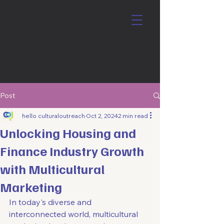
Post
hello culturaloutreach
Oct 2, 2024
2 min read
Unlocking Housing and
Finance Industry Growth
with Multicultural
Marketing
In today's diverse and 
interconnected world, multicultural 