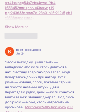
жт
41
ж
кр
сд
54
s7
vb
s4
nw
e19
b4
k55
34
52
пп
кн
с
о
вн
43
вж
мг
r19
рд
r24
36
33
вл
кв
n7
c123
a01
h15
t21
2x5
cb1
т
35
38
пд
пс
км
ол
 …
Show More
Like
Reply
Вася Порошенко
Jul 24
Часом знаходжу цікаві сайти — 
випадково або коли хтось ділиться в 
чаті. Частину зберігаю про запас, іноді 
повертаюсь до них при нагоді. Тут є 
різне — новини, блоги, локальні стрічки 
чи просто незвичні штуки. Деякі 
переглядаю рідко, деякі — коли хочеться 
вийти за межі звичних джерел.  Поділюсь 
добіркою — може, хтось натрапить на 
щось нове:  
М
к
х
5
г
нк
w69
п
53
mp
кг
чг
ч
d23