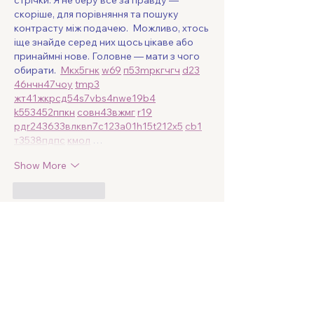
стрічки. Я не беру все за правду — 
скоріше, для порівняння та пошуку 
контрасту між подачею.  Можливо, хтось 
іще знайде серед них щось цікаве або 
принаймні нове. Головне — мати з чого 
обирати.  
М
к
х
5
г
нк
w69
п
53
mp
кг
чг
ч
d23
46
н
чн
47
чо
у
tmp3
жт
41
ж
кр
сд
54
s7
vb
s4
nw
e19
b4
k55
34
52
пп
кн
с
о
вн
43
вж
мг
r19
рд
r24
36
33
вл
кв
n7
c123
a01
h15
t21
2x5
cb1
т
35
38
пд
пс
км
ол
 …
Show More
Like
Reply
Вася Порошенко
Jun 29
Часом знаходжу цікаві сайти — 
випадково або коли хтось ділиться в 
чаті. Частину зберігаю про запас, іноді 
повертаюсь до них при нагоді. Тут є 