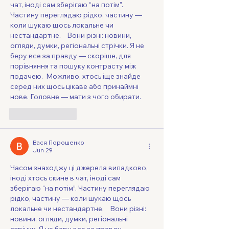
чат, іноді сам зберігаю “на потім”. 
Частину переглядаю рідко, частину — 
коли шукаю щось локальне чи 
нестандартне.    Вони різні: новини, 
огляди, думки, регіональні стрічки. Я не 
беру все за правду — скоріше, для 
порівняння та пошуку контрасту між 
подачею.  Можливо, хтось іще знайде 
серед них щось цікаве або принаймні 
нове. Головне — мати з чого обирати. 
Like
Reply
Вася Порошенко
Jun 29
Часом знаходжу ці джерела випадково, 
іноді хтось скине в чат, іноді сам 
зберігаю “на потім”. Частину переглядаю 
рідко, частину — коли шукаю щось 
локальне чи нестандартне.    Вони різні: 
новини, огляди, думки, регіональні 